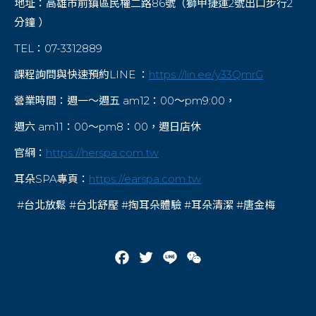
地址：高雄市前鎮區民權二路86號（獅甲捷運2號出口步行2
分鐘 ）
TEL：07-3312889
課程詢問與快速預約LINE ：
https://lin.ee/y33QmrG
營業時間：週一～週五 am12：00～pm9:00，
週六 am11：00～pm8：00，週日店休
官網：
https://herspa.com.tw
耳朵SPA專頁：
https://earspa.com.tw
#
台北放鬆
#
台北舒壓
#
掏耳朵體驗
#
耳朵清潔
#
唐金梅
Facebook
Twitter
Line
WeChat