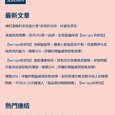
最新文章
網紅激推的采耳是什麼?採耳的功效、好處及禁忌
高雄掏耳推薦，耳朵SPA第一品牌，全程直播採耳【her spa 和和恬】
【her spa和和恬】消解腦疲勞，讓身心都能達成平衡，恢復精神元氣
與原有的腦力，睡眠SPA（深層好眠腦疲勞放鬆按摩）
【her spa和和恬】頭皮僵硬檢測，掉髮先別急著換洗髮精，掉髮問題
可能來自頭部肌肉僵硬，睡眠SPA（深層好眠腦疲勞放鬆按摩）
睡眠SPA｜深層好眠腦疲勞放鬆按摩，如何用漢方概念解決惱人的睡眠
問題，平均10~15分鐘進入「高品質的睡眠時間」【her spa和和恬】
熱門連結