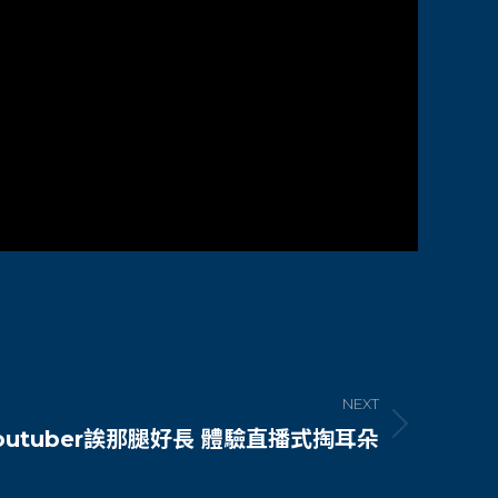
NEXT
outuber誒那腿好長 體驗直播式掏耳朵