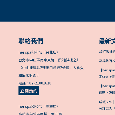
聯絡我們
最新
網紅激推
her spa和和恬（台北店）
台北市中山區南京東路一段2號4樓之1
高雄掏耳推
（中山捷運站2號出口步行2分鐘，大倉久
【her 
和飯店對面 ）
眠SPA（
電話：
02-21001610
【her 
立刻預約
僵硬，睡眠
睡眠SPA
her spa和和恬（高雄店）
分鐘進入「
高雄市前鎮區民權二路86號