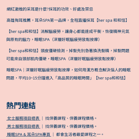
網紅激推的采耳是什麼?採耳的功效、好處及禁忌
高雄掏耳推薦，耳朵SPA第一品牌，全程直播採耳【her spa 和和恬】
【her spa和和恬】消解腦疲勞，讓身心都能達成平衡，恢復精神元氣
與原有的腦力，睡眠SPA（深層好眠腦疲勞放鬆按摩）
【her spa和和恬】頭皮僵硬檢測，掉髮先別急著換洗髮精，掉髮問題
可能來自頭部肌肉僵硬，睡眠SPA（深層好眠腦疲勞放鬆按摩）
睡眠SPA｜深層好眠腦疲勞放鬆按摩，如何用漢方概念解決惱人的睡眠
問題，平均10~15分鐘進入「高品質的睡眠時間」【her spa和和恬】
熱門連結
女士服務項目總表
｜ 找保養課程、保養課程價格。
男士服務項目總表
｜ 找保養課程、保養課程價格。
睡眠SPA & 耳朵SPA專頁
｜ 都會生活者最愛課程之一。