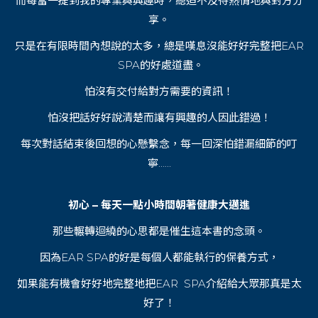
而每當一提到我的專業與興趣時，總迫不及待熱情地與對方分
享。
只是在有限時間內想說的太多，總是嘆息沒能好好完整把EAR
SPA的好處道盡。
怕沒有交付給對方需要的資訊！
怕沒把話好好說清楚而讓有興趣的人因此錯過！
每次對話結束後回想的心懸繫念，每一回深怕錯漏細節的叮
寧……
初心 – 每天一點小時間朝著健康大邁進
那些輾轉迴繞的心思都是催生這本書的念頭。
因為EAR SPA的好是每個人都能執行的保養方式，
如果能有機會好好地完整地把EAR SPA介紹給大眾那真是太
好了！