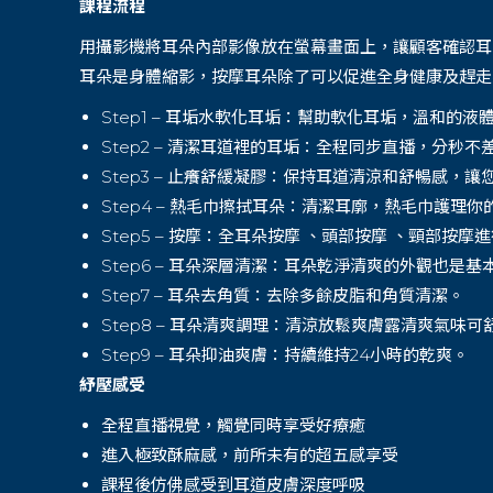
課程流程
用攝影機將耳朵內部影像放在螢幕畫面上，讓顧客確認耳
耳朵是身體縮影，按摩耳朵除了可以促進全身健康及趕走
Step1 –
耳垢水軟化耳垢：幫助軟化耳垢，溫和的液
Step2 –
清潔耳道裡的耳垢：全程同步直播，分秒不
Step3 –
止癢舒緩凝膠：保持耳道清涼和舒暢感，讓
Step4 –
熱毛巾擦拭耳朵：清潔耳廓，熱毛巾護理你
Step5
–
按摩：全耳朵按摩 、頭部按摩 、頸部按摩
Step6
–
耳朵深層清潔：耳朵乾淨清爽的外觀也是基
Step7
–
耳朵去角質：去除多餘皮脂和角質清潔。
Step8
–
耳朵清爽調理：清涼放鬆爽膚露清爽氣味可
Step9
–
耳朵抑油爽膚：持續維持24小時的乾爽。
紓壓感受
全程直播視覺，觸覺同時享受好療癒
進入極致酥麻感，前所未有的超五感享受
課程後仿佛感受到耳道皮膚深度呼吸