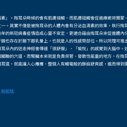
清素」。掏耳朵時候的會有肌膚接觸，而肌膚碰觸會促進療癒荷爾蒙
之一。其實不僅是被掏耳朵的人體內會有分泌血清素的效果，執行掏
幾年的新冠病毒疫情造成心靈不安定，更適合藉由掏耳朵來促進體內
汗腺也存在於腋下跟乳暈上，也就是人的性感帶部位。所以同理可推
與耳朵內的迷走神經會傳達「很舒服」、「愉悅」的感覺到大腦中。
相關聯的穴道，而腎臟本來就是負責保管、發散性能量的地方，在掏
觸耳道，就能讓人心癢癢、整個人有觸電般的酥麻舒爽感，進而得到
 和和恬