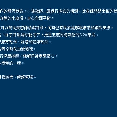
內的髒污狀態，一邊確認一邊進行徹底的清潔，比較課程結束後的
身體的小麻煩，身心全面平衡。
體可以幫助美容師清潔耳朵，同時也有助於緩解瘙癢感和鎮靜安撫。
差，除了耳垢清除乾淨了，更是五感同時喚起的
SPA
享受。
您擁有乾淨、舒適和健康耳朵。
的耳朵幫助血液循環。
進行深層按摩，緩解日常累績壓力。
本禮儀的一環。
舒緩感官，緩解緊張。