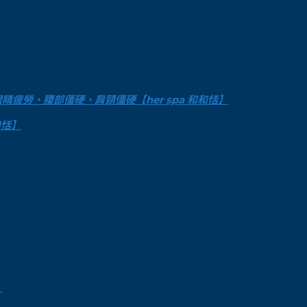
勞、腰部僵硬、肩頸僵硬【her spa 和和恬】
和恬】
！