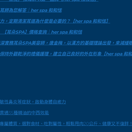
為您解答｜her spa 和和恬
定期清潔耳道為什麼是必要的？【her spa 和和恬】
耳朵SPA】價格查詢｜her spa 和和恬
深實務耳朵SPA美容師，唐金梅，以漢方的基礎理論出發，來減緩眼睛疲
持外觀乾淨的禮儀護理，建立自己良好的外在形象【her spa 和
敏性鼻炎等症狀，啟動身體自癒力
貫通35種精油的中西效能
專屬體質，選對食材、吃對屬性，輕鬆甩肉20公斤、健康又不復胖