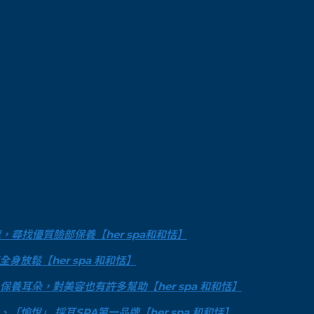
尋找優質臉部保養【her spa和和恬】
放鬆【her spa 和和恬】
養耳朵，對美容也有許多幫助【her spa 和和恬】
悅」 採耳SPA第一品牌【her spa 和和恬】