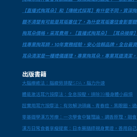
【直播式掏耳朵】和【傳統式採耳】有什麼不同，資深掏耳師
聽不清楚有可能是耳垢塞住了，為什麼耳垢塞住會影響聽力，
掏耳朵價格，采耳費用，【直播式掏耳朵】 【耳朵按摩】 【
找專業掏耳師，10年實務經驗，安心信賴品牌，全台最資
耳朵清潔是一種禮儀護理，專業掏耳朵，專業耳道清潔，保
出版書籍
大腦療癒法：腦疲勞排壓SPA，腦力升速
體能激活耳穴按摩法：全息按壓，排除39種身體小麻煩
超實用耳穴按摩法：有效解決頭痛、青春痘、黑眼圈、過
零基礎學漢方芳療：一次學會中醫理論、調香原理，融會
漢方日常食養享瘦提案：日本藥膳師親身實證，善用自己