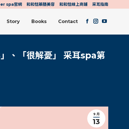
her spa官網
和和恬藥膳美容
和和恬線上商鋪
采耳指南
Story
Books
Contact
Facebook
Instagram
YouTube
Story
Books
Contact
page
page
page
Facebook
Instagram
YouTube
opens
opens
opens
page
page
page
in
in
in
opens
opens
opens
new
new
new
in
in
in
」、「很解憂」 采耳spa第
window
window
window
new
new
new
window
window
window
9 月
13