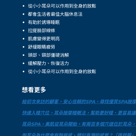
從小小耳朵可以作用到全身的放鬆
都會生活者最佳大腦休息法
有助於誘導睡眠
拉提臉部線條
肌膚變得更明亮
舒緩眼睛疲勞
頭部、頸部僵硬消解
緩解壓力、恢復活力
從小小耳朵可以作用到全身的放鬆
想看更多
給初次來訪的顧客，安心信賴的SPA，尋找優質SPA按摩，
快速入睡穴位，耳朵按摩睡眠法，幫助更好睡、更容易讓全身
耳朵SPA，美肌從耳朵開始，有兩百多個穴道位於耳朵，保
掏耳朵為什麼會有酥麻感、類似高潮的感覺？「很舒服」、「愉