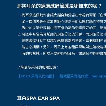
那掏耳朵的酥麻感舒適感是哪裡來的呢？
掏耳朵這個動作會讓大腦自動分泌出幸福荷爾蒙「血
泌。血清素是有助於調節心達到平衡狀態的腦內物質
戰中的夫婦也是藉由掏耳朵的動作重修舊好的呢！這
耳道中有名為耳垢腺的頂漿分泌的汗腺，而頂漿分泌
要刺激這裡就可以感到酥麻高潮的快感。這個機制也
能息息相關。另外，耳朵上有各種與腎臟與生殖機能
時的興奮感。所以只要輕輕掏耳朵、讓刮耳勺輕輕碰
了解更多采耳的相關知識：
【2023 采耳入門指南】一篇就懂采耳是什麼｜her spa
耳朵SPA EAR SPA