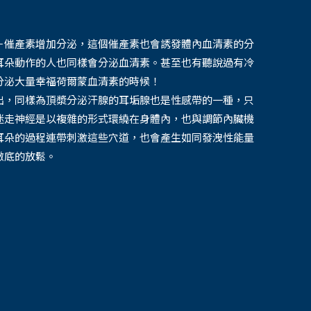
－催產素增加分泌，這個催產素也會誘發體內血清素的分
耳朵動作的人也同樣會分泌血清素。甚至也有聽說過有冷
分泌大量幸福荷爾蒙血清素的時候！
出，同樣為頂漿分泌汗腺的耳垢腺也是性感帶的一種，只
迷走神經是以複雜的形式環繞在身體內，也與調節內臟機
耳朵的過程連帶刺激這些穴道，也會產生如同發洩性能量
徹底的放鬆。