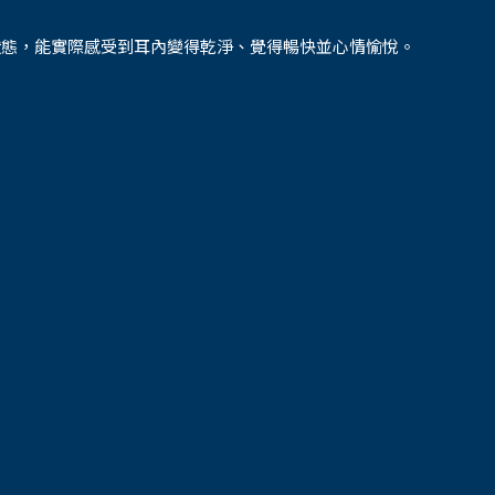
狀態，能實際感受到耳內變得乾淨、覺得暢快並心情愉悅。