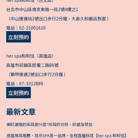
台北市中山區南京東路一段2號4樓之1
（中山捷運站2號出口步行2分鐘，大倉久和飯店對面 ）
電話：
02-21001610
立刻預約
her spa和和恬（高雄店）
高雄市前鎮區民權二路86號
（獅甲捷運2號出口步行2分鐘 ）
電話：
07-3312889
立刻預約
最新文章
網紅激推的采耳是什麼?採耳的功效、好處及禁忌
高雄掏耳推薦，耳朵SPA第一品牌，全程直播採耳【her spa 和和恬】