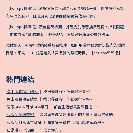
【her spa和和恬】消解腦疲勞，讓身心都能達成平衡，恢復精神元氣
與原有的腦力，睡眠SPA（深層好眠腦疲勞放鬆按摩）
【her spa和和恬】頭皮僵硬檢測，掉髮先別急著換洗髮精，掉髮問題
可能來自頭部肌肉僵硬，睡眠SPA（深層好眠腦疲勞放鬆按摩）
睡眠SPA｜深層好眠腦疲勞放鬆按摩，如何用漢方概念解決惱人的睡眠
問題，平均10~15分鐘進入「高品質的睡眠時間」【her spa和和恬】
熱門連結
女士服務項目總表
｜ 找保養課程、保養課程價格。
男士服務項目總表
｜ 找保養課程、保養課程價格。
睡眠SPA & 耳朵SPA專頁
｜ 都會生活者最愛課程之一。
和和恬藥膳美容
｜ 透過漢方理論運用食材的力量，這就是藥膳。
和和恬日常漢方商舖
｜ 購買電子禮物卡送出感謝或祝福。
日常漢方小知識
｜ 什麼是漢方？