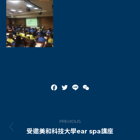
Facebook
Twitter
Line
WeChat
Post
PREVIOUS
navigation
受邀美和科技大學ear spa講座
Previous
post: